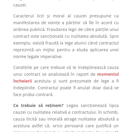
cauzei.
Caracterul licit și moral al cauzei presupune ca
manifestarea de voințe a părților să fie în acord cu
ordinea publică. Fraudarea legii de către părțile unui
contract este sancționată cu nulitatea absolută. Spre
exemplu, există fraudă la lege atunci când contractul
reprezintă un mijloc pentru a eluda aplicarea unei
norme legale imperative.
Condițiile pe care trebuie să le îndeplinească cauza
unui contract se analizează în raport de
momentul
încheierii
acestuia și sunt prezumate de lege a fi
îndeplinite. Contractul poate fi anulat doar dacă se
face proba contrară.
Ce trebuie să reținem?
Legea sancționează lipsa
cauzei cu nulitatea relativă a contractului, în schimb,
cauza ilicită sau imorală atrage nulitatea absolută a
acestuia astfel că, orice persoană care justifică un