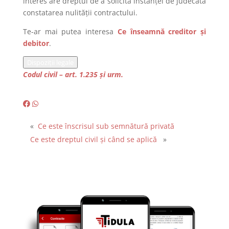
interes are dreptul de a solicita instanței de judecată
constatarea nulității contractului.
Te-ar mai putea interesa
Ce înseamnă creditor și
debitor
.
Dispoziții legale
Codul civil – art. 1.235 și urm.
«
Ce este înscrisul sub semnătură privată
Ce este dreptul civil și când se aplică
»