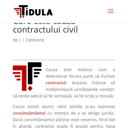
Care este cauza
contractului civil
de
|
|
Contracte
Cauza este motivul care a
determinat fiecare parte să încheie
contractul
. Aceasta trebuie să
îndeplinească următoarele condiții:
să existe (adică să fie serioasă), să fie licită și morală.
Cauza există atunci când părțile și-au exprimat
consimțământul
cu intenția de a se obliga juridic.
Dacă consimțământul părților este neserios, fiind dat
în glumă, contractul poate fi anulat pentru lipsa