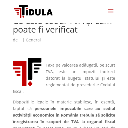
Ce este codul TVA și cum
poate fi verificat
de
|
|
General
Taxa pe valoarea adăugată, pe scurt
TVA, este un impozit indirect
datorat la bugetul statului și este
reglementat de prevederile Codului
fiscal.
Dispozițiile legale în materie stabilesc, în esență,
faptul că
persoanele impozabile care au sediul
activității economice în România
trebuie să solicite
înregistrarea în scopuri de TVA la organul fiscal