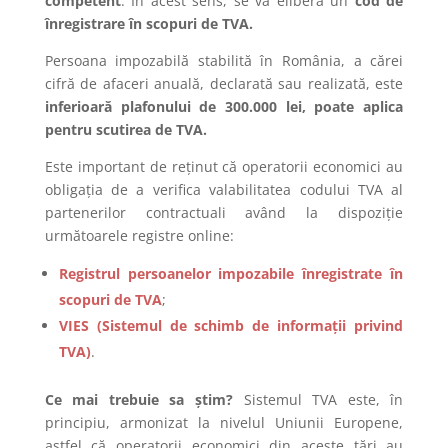
competent
. În acest sens, se va elibera un
cod de
înregistrare în scopuri de TVA.
Persoana impozabilă stabilită în România, a cărei
cifră de afaceri anuală, declarată sau realizată, este
inferioară plafonului de 300.000 lei, poate aplica
pentru scutirea de TVA.
Este important de reținut că operatorii economici au
obligația de a verifica valabilitatea codului TVA al
partenerilor contractuali având la dispoziție
următoarele registre online:
Registrul persoanelor impozabile înregistrate în
scopuri de TVA
;
VIES (Sistemul de schimb de informații privind
TVA)
.
Ce mai trebuie sa știm?
Sistemul TVA este, în
principiu, armonizat la nivelul Uniunii Europene,
astfel că operatorii economici din aceste țări au